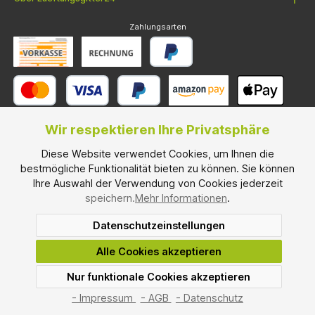
Zahlungsarten
Wir respektieren Ihre Privatsphäre
Diese Website verwendet Cookies, um Ihnen die
Versandarten
bestmögliche Funktionalität bieten zu können. Sie können
Ihre Auswahl der Verwendung von Cookies jederzeit
speichern.
Mehr Informationen
.
Datenschutzeinstellungen
* Alle Preise inkl. gesetzl. Mehrwertsteuer und zzgl.
Versandkosten
, wenn
Alle Cookies akzeptieren
nicht anders angegeben.
Mindesbestellwarenwert: € 100,00
Nur funktionale Cookies akzeptieren
*² Montag bis Freitag, ohne gesetzliche Feiertage.
SEHR GUT
(4.67 / 5)
© 2026 Lueftungsgitter24.com - Alle Rechte vorbehalten. Theme by
aus
3
Bewertungen bei: shopvote.de ⓘ
- Impressum
- AGB
- Datenschutz
ThemeWare®
Informationen zur Echtheit der Bewertungen