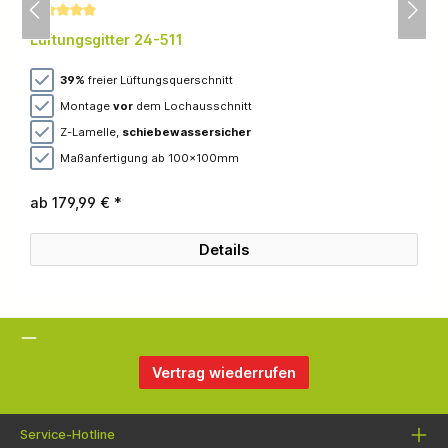
Durchschnittliche Bewertung von 5 von 5 Sternen
Lüftungsgitter 24-511
39%
freier Lüftungsquerschnitt
Montage
vor
dem Lochausschnitt
Z-Lamelle,
schiebewassersicher
Maßanfertigung ab 100x100mm
ab 179,99 € *
Details
Vertrag wiederrufen
Service-Hotline