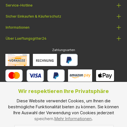
Service-Hotline
Sicher Einkaufen & Käuferschutz
Informationen
Über Lueftungsgitter24
Zahlungsarten
Wir respektieren Ihre Privatsphäre
Diese Website verwendet Cookies, um Ihnen die
Versandarten
bestmögliche Funktionalität bieten zu können. Sie können
Ihre Auswahl der Verwendung von Cookies jederzeit
speichern.
Mehr Informationen
.