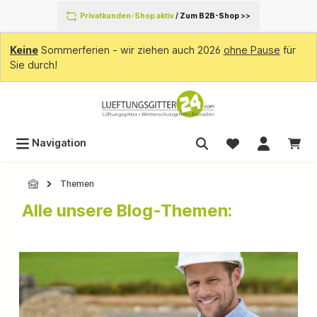
inhalt springen
Privatkunden-Shop aktiv
/
Zum B2B-Shop
>>
Keine
Sommerferien - wir ziehen auch 2026
ohne Pause
für
Sie durch!
Navigation
Themen
Alle unsere Blog-Themen: