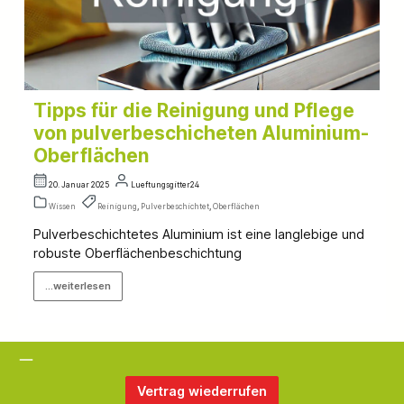
Tipps für die Reinigung und Pflege
von pulverbeschicheten Aluminium-
Oberflächen
20. Januar 2025
Lueftungsgitter24
Wissen
Reinigung
,
Pulverbeschichtet
,
Oberflächen
Pulverbeschichtetes Aluminium ist eine langlebige und
robuste Oberflächenbeschichtung
...weiterlesen
Vertrag wiederrufen