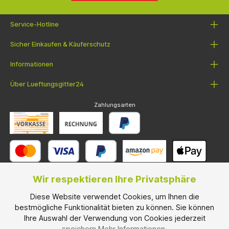
Service-Hotline
Sicher Einkaufen & Käuferschutz
Informationen
Über Lueftungsgitter24
Zahlungsarten
Wir respektieren Ihre Privatsphäre
Diese Website verwendet Cookies, um Ihnen die
Versandarten
bestmögliche Funktionalität bieten zu können. Sie können
Ihre Auswahl der Verwendung von Cookies jederzeit
speichern.
Mehr Informationen
.