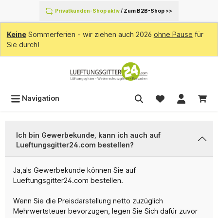
inhalt springen
Privatkunden-Shop aktiv
/
Zum B2B-Shop
>>
Keine
Sommerferien - wir ziehen auch 2026
ohne Pause
für
Sie durch!
Navigation
Ich bin Gewerbekunde, kann ich auch auf
Lueftungsgitter24.com bestellen?
Ja,als Gewerbekunde können Sie auf
Lueftungsgitter24.com bestellen.
Wenn Sie die Preisdarstellung netto zuzüglich
Mehrwertsteuer bevorzugen, legen Sie Sich dafür zuvor