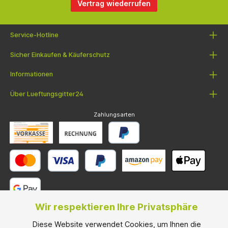
Vertrag wiederrufen
Service-Hotline
Sicher Einkaufen & Käuferschutz
Informationen
Über Lueftungsgitter24
Zahlungsarten
Wir respektieren Ihre Privatsphäre
Versandarten
Diese Website verwendet Cookies, um Ihnen die