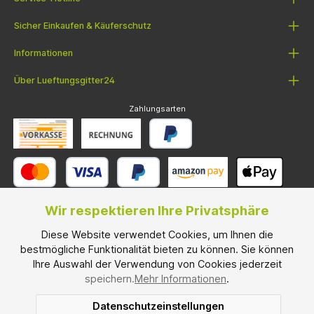
Sicher Einkaufen & Käuferschutz
Informationen
Über Lueftungsgitter24
Zahlungsarten
Wir respektieren Ihre Privatsphäre
Diese Website verwendet Cookies, um Ihnen die
Versandarten
bestmögliche Funktionalität bieten zu können. Sie können
Ihre Auswahl der Verwendung von Cookies jederzeit
speichern.
Mehr Informationen
.
Datenschutzeinstellungen