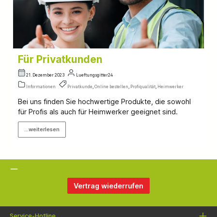
Für Privatkunden
21. Dezember 2023
Lueftungsgitter24
Informationen
Privatkunde
,
Online bestellen
,
Profiqualität
,
Heimwerker
Bei uns finden Sie hochwertige Produkte, die sowohl
für Profis als auch für Heimwerker geeignet sind.
...weiterlesen
Vertrag wiederrufen
Service-Hotline