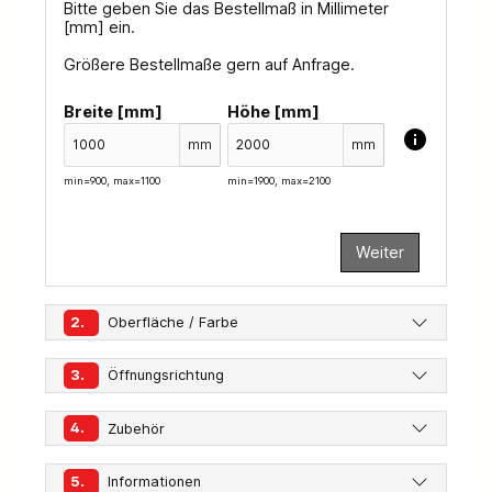
Bitte geben Sie das Bestellmaß in Millimeter
[mm] ein.
Größere Bestellmaße gern auf Anfrage.
Breite [mm]
Höhe [mm]
mm
mm
min=900, max=1100
min=1900, max=2100
Weiter
2.
Oberfläche / Farbe
3.
Öffnungsrichtung
4.
Zubehör
5.
Informationen