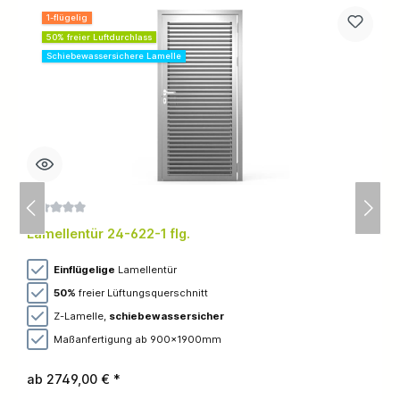
1-flügelig
50% freier Luftdurchlass
Schiebewassersichere Lamelle
Durchschnittliche Bewertung von 0 von 5 Sternen
Lamellentür 24-622-1 flg.
Einflügelige
Lamellentür
50%
freier Lüftungsquerschnitt
Z-Lamelle,
schiebewassersicher
Maßanfertigung ab 900x1900mm
ab 2749,00 € *