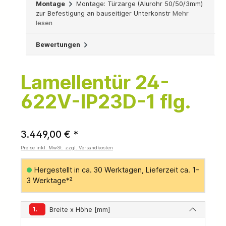
Montage
Montage: Türzarge (Alurohr 50/50/3mm)
zur Befestigung an bauseitiger Unterkonstr
Mehr
lesen
Bewertungen
Lamellentür 24-
622V-IP23D-1 flg.
3.449,00 € *
Preise inkl. MwSt. zzgl. Versandkosten
Hergestellt in ca. 30 Werktagen, Lieferzeit ca. 1-
3 Werktage*²
1.
Breite x Höhe [mm]