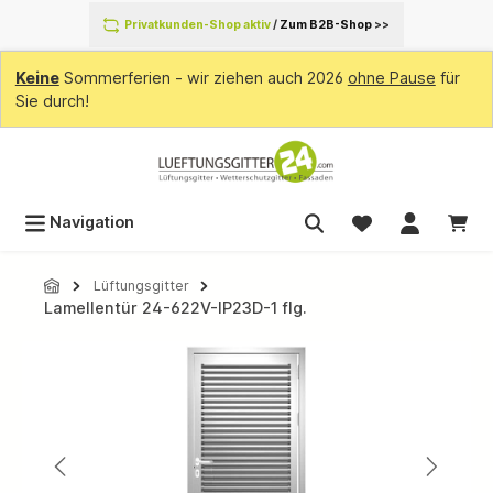
inhalt springen
Privatkunden-Shop aktiv
/
Zum B2B-Shop
>>
Keine
Sommerferien - wir ziehen auch 2026
ohne Pause
für
Sie durch!
Navigation
Lüftungsgitter
Lamellentür 24-622V-IP23D-1 flg.